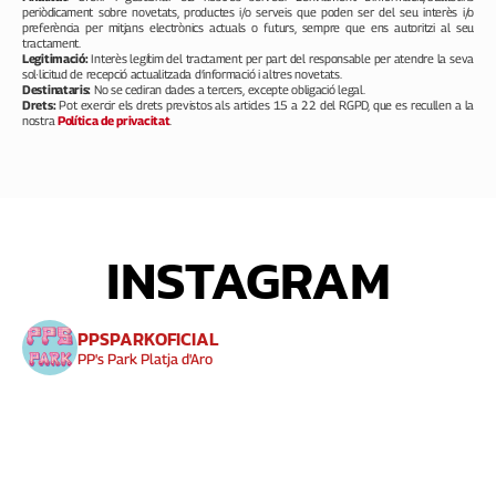
periòdicament sobre novetats, productes i/o serveis que poden ser del seu interès i/o
preferència per mitjans electrònics actuals o futurs, sempre que ens autoritzi al seu
tractament.
Legitimació:
Interès legítim del tractament per part del responsable per atendre la seva
sol·licitud de recepció actualitzada d’informació i altres novetats.
Destinataris:
No se cediran dades a tercers, excepte obligació legal.
Drets:
Pot exercir els drets previstos als articles 15 a 22 del RGPD, que es recullen a la
nostra
Política de privacitat
.
INSTAGRAM
PPSPARKOFICIAL
PP's Park Platja d'Aro